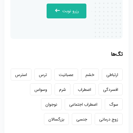
رزرو نوبت
تگ‌ها
ارتباطی
خشم
عصبانیت
ترس
استرس
افسردگی
اضطراب
شرم
وسواس
سوگ
اضطراب اجتماعی
نوجوان
زوج درمانی
جنسی
بزرگسالان